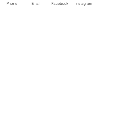
Phone
Email
Facebook
Instagram
Unterwasserwelten e.V.
Eine aktive Gemeinschaft aus
Freitauchenden