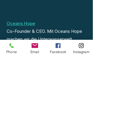
Oceans Hope
Co-Founder & CEO. Mit Oceans Hope
machen wir die Unterwasserwelt
sichtbar — Impact Storytelling &
Phone
Email
Facebook
Instagram
Dokumentarfilme weltweit.
Unterwasserwelten e.V.
Seit 2017 — eine aktive Gemeinschaft
aus Freitauchenden in Freiburg,
verbunden durch Training, Natur und
gemeinsame Erlebnisse.