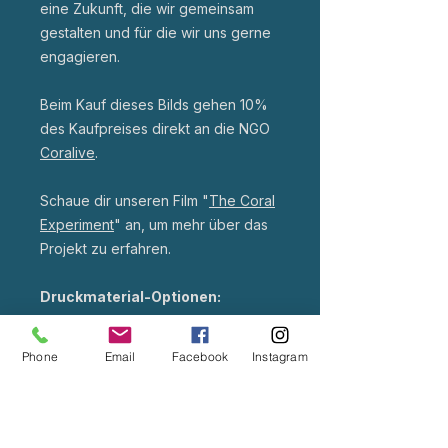
eine Zukunft, die wir gemeinsam
gestalten und für die wir uns gerne
engagieren.
Beim Kauf dieses Bilds gehen 10%
des Kaufpreises direkt an die NGO
Coralive
.
Schaue dir unseren Film "
The Coral
Experiment
" an, um mehr über das
Projekt zu erfahren.
Druckmaterial-Optionen:
Alu-Dibond:
Phone
Email
Facebook
Instagram
Hochwertige Fotodrucke auf 255g
semimattes Papier, aufgezogen auf
3 mm Alu-Dibond mit UV-Schutzfolie.
Brillante Farben, beeindruckende